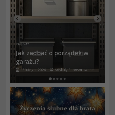
P
PORADY
J
Jak zadbać o porządek w
k
garażu?
23 lutego, 2026
Artykuly Sponsorowane
S