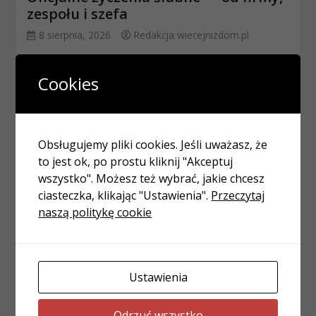
zespołu i szefa
8 sierpnia, 2026
Redakcja wiecejnizdom.pl
Cookies
Obsługujemy pliki cookies. Jeśli uważasz, że
to jest ok, po prostu kliknij "Akceptuj
wszystko". Możesz też wybrać, jakie chcesz
ciasteczka, klikając "Ustawienia".
Przeczytaj
naszą politykę cookie
ŻYCZENIA
Cytaty o miłości na ślub — sentencje
na kartkę i zaproszenie
Ustawienia
7 sierpnia, 2026
Redakcja wiecejnizdom.pl
Odrzuć wszystko