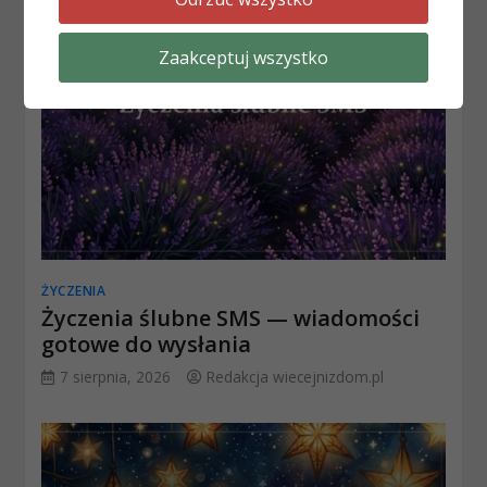
Zaakceptuj wszystko
ŻYCZENIA
Życzenia ślubne SMS — wiadomości
gotowe do wysłania
7 sierpnia, 2026
Redakcja wiecejnizdom.pl