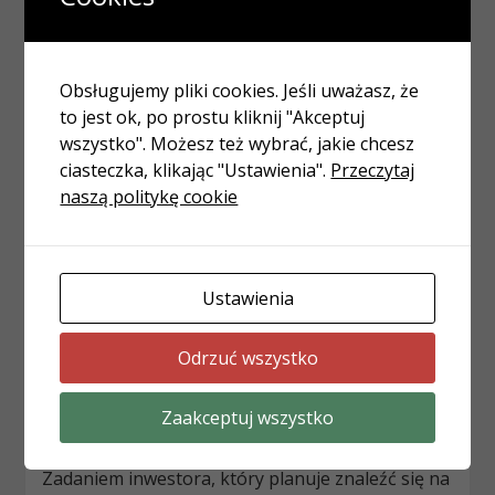
Warto wspomnieć, że kontrakty terminowe
futures rozliczane są codziennie w postaci
Dziennej Ceny Rynkowej (MTM). Tutaj istotne
znaczenie ma depozyt, ponieważ na koniec dnia
Obsługujemy pliki cookies. Jeśli uważasz, że
salda rachunków kupującego i sprzedającego są
to jest ok, po prostu kliknij "Akceptuj
korygowane w zależności od aktualnej ceny
wszystko". Możesz też wybrać, jakie chcesz
kontraktu.
ciasteczka, klikając "Ustawienia".
Przeczytaj
naszą politykę cookie
Gdzie można zawierać
kontrakty futures?
Ustawienia
Kontrakty futures można zawierać na dwa
sposoby. Pierwszym z nich jest zakup lub
Odrzuć wszystko
sprzedaż kontraktu terminowego na giełdzie.
Drugim bezpośrednia umowa pomiędzy dwoma
Zaakceptuj wszystko
podmiotami.
Zadaniem inwestora, który planuje znaleźć się na