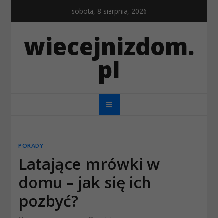
Skip
sobota, 8 sierpnia, 2026
to
content
wiecejnizdom.
pl
PORADY
Latające mrówki w
domu – jak się ich
pozbyć?