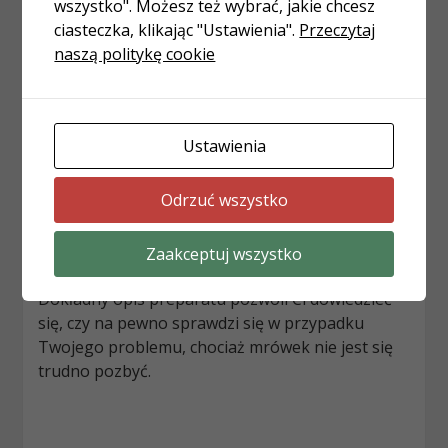
wszystko". Możesz też wybrać, jakie chcesz
cierpliwości, której zwykle nie mamy. Chemiczne
ciasteczka, klikając "Ustawienia".
Przeczytaj
środki wyróżnia szybkie działanie i większa moc.
naszą politykę cookie
Możesz kupić środki w sprayu, które działają
nawet na groźne insekty lub podłączane do
kontaktu. Uwalniane substancje chronią
mieszkańców w dzień oraz w nocy. To świetny
Ustawienia
środek odstraszający owady, dlatego warto go
instalować, zwłaszcza gdy lubisz spędzać
Odrzuć wszystko
wieczory przy otwartych oknach. Możesz mieć
pewność, że nowe owady nie wlecą do Twojego
domu! Chemiczne preparaty są skuteczne i
Zaakceptuj wszystko
możesz wybierać spośród wielu propozycji.
Dokładny opis preparatu pozwoli Ci dowiedzieć
się, czy na pewno sprawdzi się w przypadku
Twojego problemu, chociaż mrówek nie jest się
trudno pozbyć.