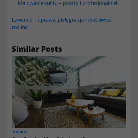
←
Malowanie sufitu – prosto i profesjonalnie!
Lawenda – uprawa, pielęgnacja i właściwości
rośliny!
→
Similar Posts
PORADY