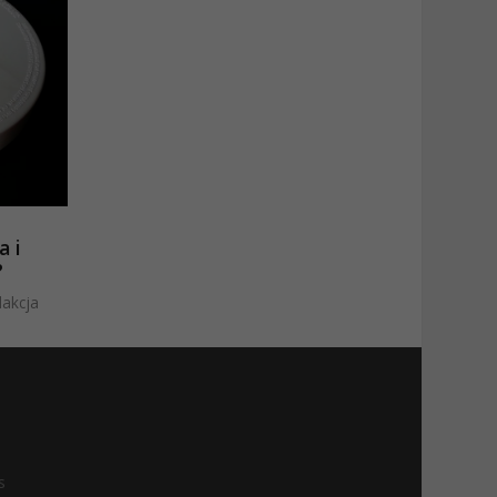
a i
?
dakcja
s