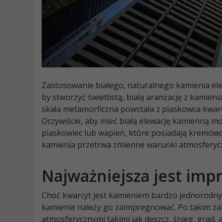
Zastosowanie białego, naturalnego kamienia elew
by stworzyć świetlistą, białą aranżację z kamien
skała metamorficzna powstała z piaskowca kwarco
Oczywiście, aby mieć białą elewację kamienną m
piaskowiec lub wapień, które posiadają kremowo-
kamienia przetrwa zmienne warunki atmosferyczne
Najważniejsza jest imp
Choć kwarcyt jest kamieniem bardzo jednorodnym
kamienie należy go zaimpregnować. Po takim za
atmosferycznymi takimi jak deszcz, śnieg, grad,