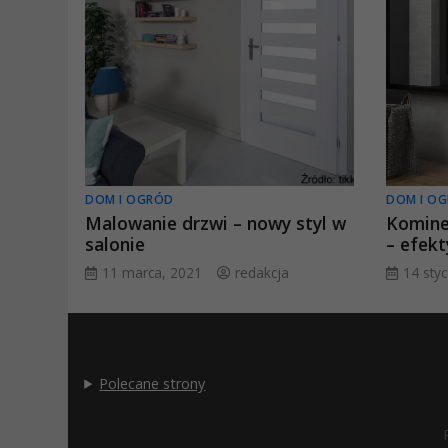
DOM I OGRÓD
DOM I O
Malowanie drzwi – nowy styl w
Komine
salonie
– efekt
11 marca, 2021
redakcja
14 sty
Polecane strony