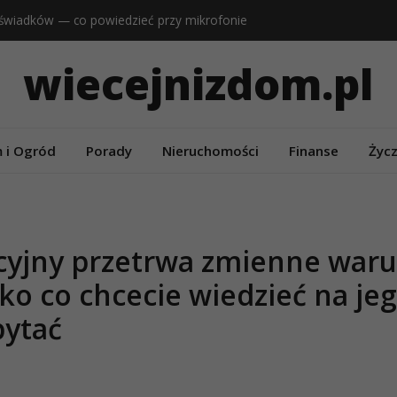
 świadków — co powiedzieć przy mikrofonie
 córki — słowa rodziców w jej dniu
wiecejnizdom.pl
 siostry — od kogoś, kto zna ją najdłużej
cę ślubu — rymy na jubileusz
 powiedzieć z kieliszkiem w ręku
 i Ogród
Porady
Nieruchomości
Finanse
Życz
acyjny przetrwa zmienne waru
o co chcecie wiedzieć na je
pytać