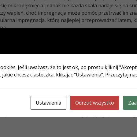
 się mikropęknięcia. Jednak nie każda skała nadaje się na s
c czy wapień, choć impregnacja może pomóc przetrwać im zn
ularna impregnacja, którą najlepiej przeprowadzać latem, k
na.
rozków – stosuj najtwardszy
ookies. Jeśli uważasz, że to jest ok, po prostu kliknij "Akcep
a często spada poniżej minus 20 stopni, choć ostatnio można
jakie chcesz ciasteczka, klikając "Ustawienia".
Przeczytaj na
m w północno-wschodniej Polsce, a także w rejonach górski
bardziej wytrzymałe kamienie takie jak granit, a także marmu
e przedmioty wykonane z granitu czy marmuru, które nie są
enna temperatura i wilgotność może wpłynąć na kamień. Zna
Ustawienia
Odrzuć wszystko
Zaa
ie gorsze niż stale utrzymująca się niska temperatura. To 
ięć w kamieniu, które z czasem mogą się pogłębiać. Dlateg