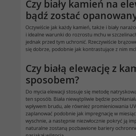
Czy biały kamień na e
bądź zostać opanowany
Oczywiście jak każdy kamień, także i biały nara
i idealne warunki do rozrostu mchu w szczelina
jednak przed tym uchronić. Rzeczywiście brązow
się dobrze, podobnie jak kontrastujące z nim mc
Czy białą elewację z k
sposobem?
Do mycia elewacji stosuje się metodę natryskow
ten sposób. Biała niewątpliwie będzie pochłaniał
wpływem brudu, ale również promieniowania UV 
zaplanować podobnie jak impregnację w miesiąc
wyschnie, a następnie niezwłocznie pokryć ją 
naturalne zostaną pozbawione bariery ochronn
nasiąkał wilgocią.