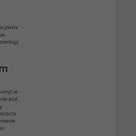
m
w pleśni
nas
ezentują
ym
ę umyć w
śnie pod
y
 dobrze
amienie
no