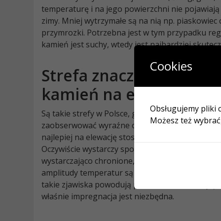
temperaturę i na jego powierzchni nie pojawiają
zimy. Mniej wytrzymałe są na nią np. piaskowie
przymrozki. Potrzebna jest w tym przypadku reg
kamień jest suchy, wtedy jest najbardziej skutecz
Cookies
Strefa znacznych przym
kamień na elewacji
Obsługujemy pliki c
Są takie strefy w Polsce, gdzie zimą temperatur
Możesz też wybrać, 
zaobserwować wyraźne ocieplenie klimatu. Zate
najlepiej na elewację stosować najtwardsze i naj
Oczywiście wystarczy spojrzeć na pomniki i inn
wystarczająco chronione, aby zobaczyć jak zmi
amplitudy temperatur są w tym przypadku znaczn
takie zjawiska powodują powstawanie mikropękn
właśnie impregnacja jest niezbędna.