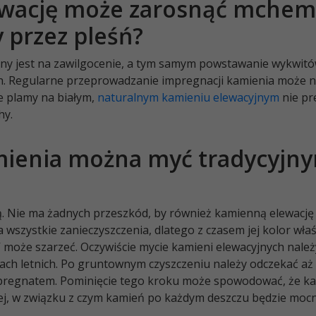
lewację może zarosnąć mche
 przez pleśń?
żony jest na zawilgocenie, a tym samym powstawanie wykwitó
ch. Regularne przeprowadzanie impregnacji kamienia może 
e plamy na białym,
naturalnym kamieniu elewacyjnym
nie pr
hy.
amienia można myć tradycyjn
ą. Nie ma żadnych przeszkód, by również kamienną elewacj
a wszystkie zanieczyszczenia, dlatego z czasem jej kolor wła
może szarzeć. Oczywiście mycie kamieni elewacyjnych należ
ach letnich. Po gruntownym czyszczeniu należy odczekać aż
impregnatem. Pominięcie tego kroku może spowodować, że k
ej, w związku z czym kamień po każdym deszczu będzie moc