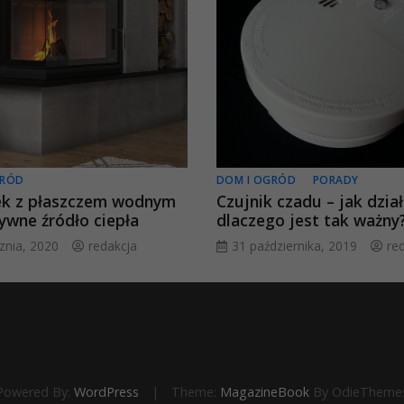
GRÓD
DOM I OGRÓD
PORADY
k z płaszczem wodnym
Czujnik czadu – jak dział
ywne źródło ciepła
dlaczego jest tak ważny
cznia, 2020
redakcja
31 października, 2019
re
Powered By:
WordPress
|
Theme:
MagazineBook
By OdieTheme