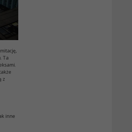
mitację,
. Ta
eksami.
także
ą z
ak inne
ą