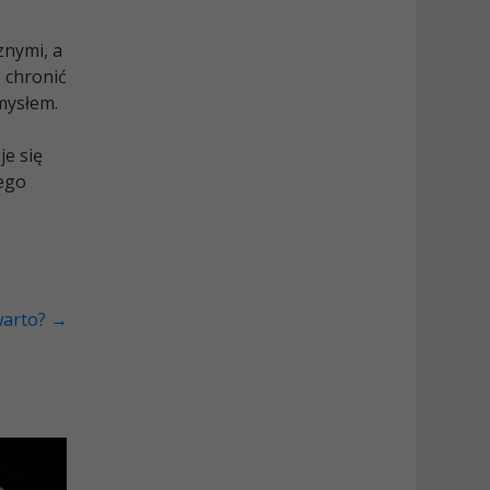
znymi, a
 chronić
mysłem.
je się
iego
warto?
→