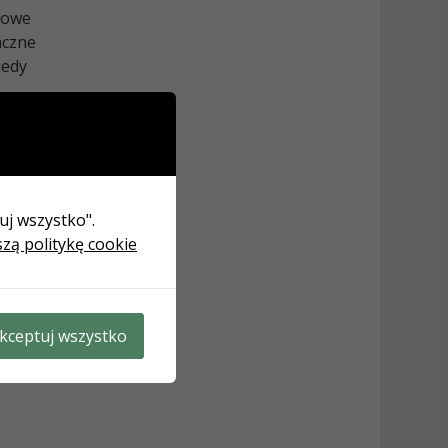
urowe
aczne
iedy
tuj wszystko".
szą politykę cookie
ch
r.
czne
kceptuj wszystko
właśnie
o