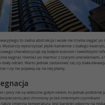
acyjnego to żadna abstrakcja i wcale nie trzeba sięgać po i
ia. Wystarczy wykorzystać płytki kamienne z białego kwarcytu
wego charakteryzuje się białym kolorem i świetlistymi refl
ożna sięgnąć również po marmur z szarymi unerwieniami, a 
biały odcień. Warto jednak zastanowić się czy biała elewacj
 i czy nie pojawią się na niej plamy.
regnacja
 i pory nie są widoczne gołym okiem, to jednak podobnie j
bezpieczeniu jest chroniony przed zmiennymi czynnikami
 a także zmienną temperaturą. Jest bardziej odporny na nisk