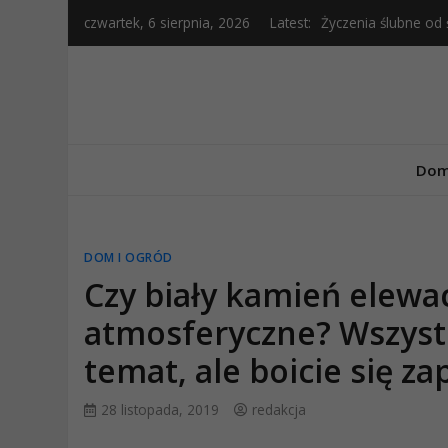
Skip
czwartek, 6 sierpnia, 2026
Latest:
Życzenia ślubne od
to
Życzenia ślubne dla
content
Życzenia ślubne dla
Wierszyki na roczni
Toast weselny — co
Dom
DOM I OGRÓD
Czy biały kamień elew
atmosferyczne? Wszystk
temat, ale boicie się za
28 listopada, 2019
redakcja