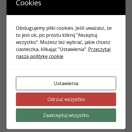
Cookies
Zwykłe akwarium to nuda? Pomyśl o
akwarium morskim!
28 lutego, 2024
Artykuly Sponsorowane
Obsługujemy pliki cookies. Jeśli uważasz, że
to jest ok, po prostu kliknij "Akceptuj
wszystko". Możesz też wybrać, jakie chcesz
ciasteczka, klikając "Ustawienia".
Przeczytaj
naszą politykę cookie
Ustawienia
Odrzuć wszystko
DOM I OGRÓD
Stalowa Rewolucja w Orynnowaniu
Zaakceptuj wszystko
19 grudnia, 2023
Artykuly Sponsorowane